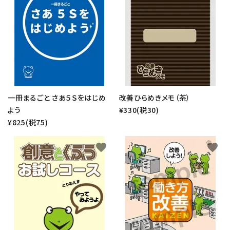
一冊まるごと さあ５Ｓをはじめ
改善ひらめきメモ（茶）
よう
¥330(税30)
¥825(税75)
favorite
favorite
close
キーワード