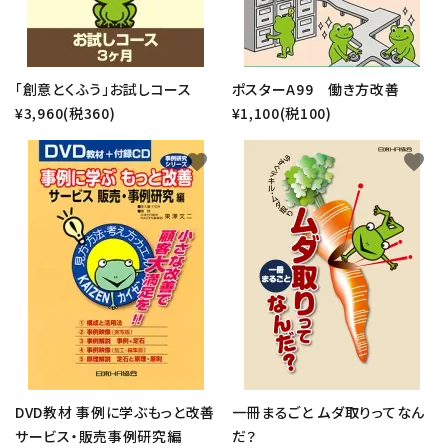
カテゴリー
「創意とくふう」お試しコース
ポスターA99 働き方改善
¥3,960(税360)
¥1,100(税100)
検索する
favorite
favorite
DVD教材 事例に学ぶもっと改善
一冊まるごと ムダ取りってなん
サービス・販売事例研究編
だ？