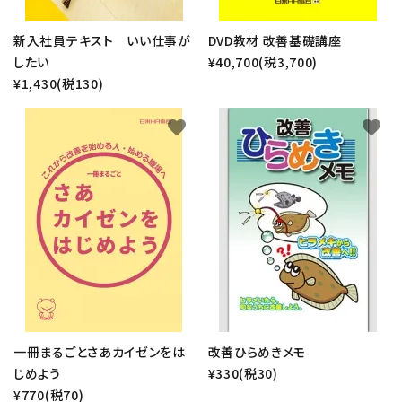
新入社員テキスト いい仕事が
DVD教材 改善基礎講座
したい
¥40,700(税3,700)
¥1,430(税130)
favorite
favorite
一冊まるごとさあカイゼンをは
改善ひらめきメモ
じめよう
¥330(税30)
¥770(税70)