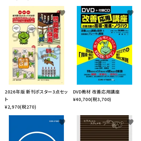
favorite
favorite
2026年版 新刊ポスター3点セッ
DVD教材 改善応用講座
ト
¥40,700(税3,700)
¥2,970(税270)
favorite
favorite