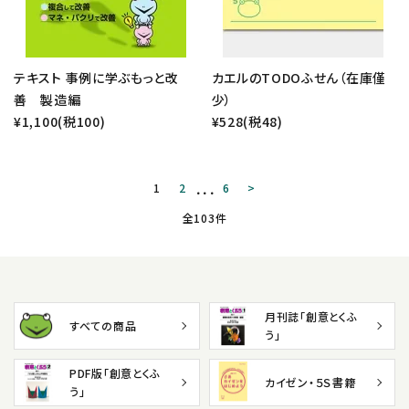
テキスト 事例に学ぶもっと改
カエルのTODOふせん（在庫僅
善 製造編
少）
¥1,100(税100)
¥528(税48)
1
2
6
>
全103件
月刊誌「創意とくふ
すべての商品
う」
PDF版「創意とくふ
カイゼン・５Ｓ書籍
う」