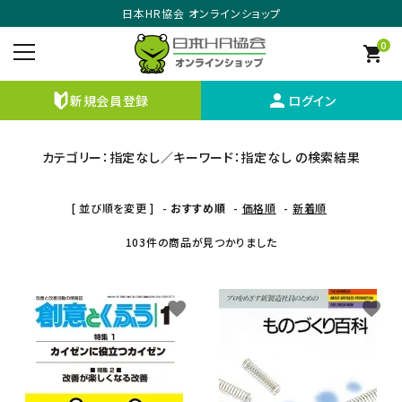
日本HR協会 オンラインショップ
0
shopping_cart
person
新規会員登録
ログイン
カテゴリー：指定なし／キーワード：指定なし の検索結果
[ 並び順を変更 ]
-
おすすめ順
-
価格順
-
新着順
103件の商品が見つかりました
favorite
favorite