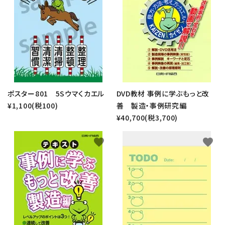
ポスター801 5Sウマくカエル
DVD教材 事例に学ぶもっと改
¥1,100(税100)
善 製造・事例研究編
¥40,700(税3,700)
favorite
favorite