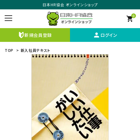
日本HR協会 オンラインショップ
0
shopping_cart
person
新規会員登録
ログイン
TOP
>
新入社員テキスト