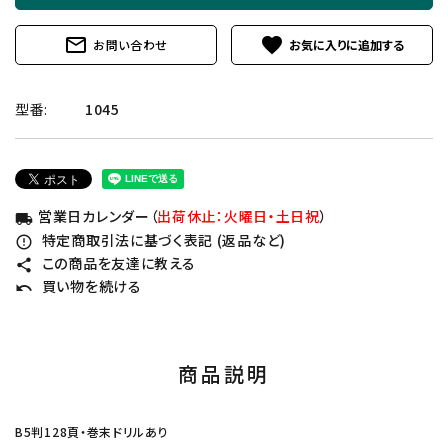
mail_outline
favorite
お問い合わせ
型番:
1045
営業日カレンダー（
出荷休止：火曜日・土日祝
）
local_shipping
特定商取引法に基づく表記 (返品など)
error_outline
この商品を友達に教える
share
買い物を続ける
undo
商品説明
B5判128頁・巻末ドリルあり