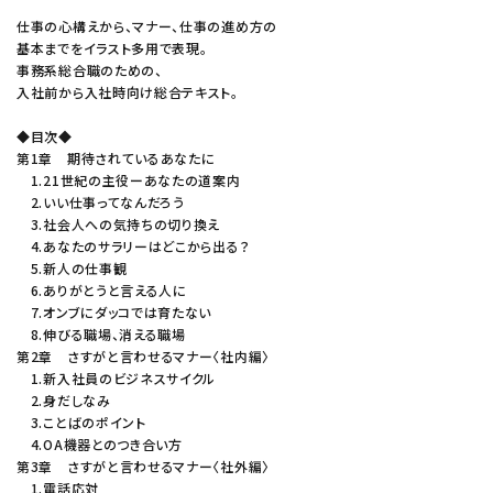
仕事の心構えから、マナー、仕事の進め方の
基本までをイラスト多用で表現。
事務系総合職のための、
入社前から入社時向け総合テキスト。
◆目次◆
第1章 期待されているあなたに
1.21世紀の主役ーあなたの道案内
2.いい仕事ってなんだろう
3.社会人への気持ちの切り換え
4.あなたのサラリーはどこから出る？
5.新人の仕事観
6.ありがとうと言える人に
7.オンブにダッコでは育たない
8.伸びる職場、消える職場
第2章 さすがと言わせるマナー〈社内編〉
1.新入社員のビジネスサイクル
2.身だしなみ
3.ことばのポイント
4.OA機器とのつき合い方
第3章 さすがと言わせるマナー〈社外編〉
1.電話応対