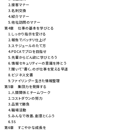
2.接客マナー
3.名刺交換
4.紹介マナー
5.他社訪問のマナー
第4章 仕事の基本を学びとる
1.しっかり指示を受ける
2.報告でバッチリ仕上げ
3.スケジュールのたて方
4.PDCAでプロを目指せ
5.先輩からどん欲に学びとろう
6.情報セキュリティーの意識を持とう
7.聞いて〝書く〟のが仕事を覚える早道
8.ビジネス文書
9.ファイリングー生きた情報整理
第5章 集団力を発揮する
1.人間関係とチームワーク
2.コストダウンの努力
3.品質で勝負
4.職場活動
5.みんなで改善、創意とくふう
6.5S
第6章 すこやかな成長を