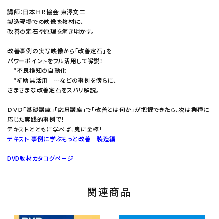
講師：日本ＨＲ協会 東澤文二
製造現場での映像を教材に、
改善の定石や原理を解き明かす。
改善事例の実写映像から「改善定石」を
パワーポイントをフル活用して解説！
*不良検知の自動化
*補助具活用 …などの事例を傍らに、
さまざまな改善定石をスバリ解説。
ＤＶＤ「基礎講座」「応用講座」で「改善とは何か」が把握できたら、次は業種に
応じた実践的事例で！
テキストとともに学べば、鬼に金棒！
テキスト 事例に学ぶもっと改善 製造編
DVD教材カタログページ
関連商品