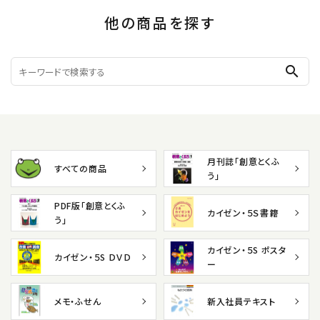
他の商品を探す
search
月刊誌「創意とくふ
すべての商品
う」
PDF版「創意とくふ
カイゼン・５Ｓ書籍
う」
カイゼン・５S ポスタ
カイゼン・５S ＤＶＤ
ー
メモ・ふせん
新入社員テキスト