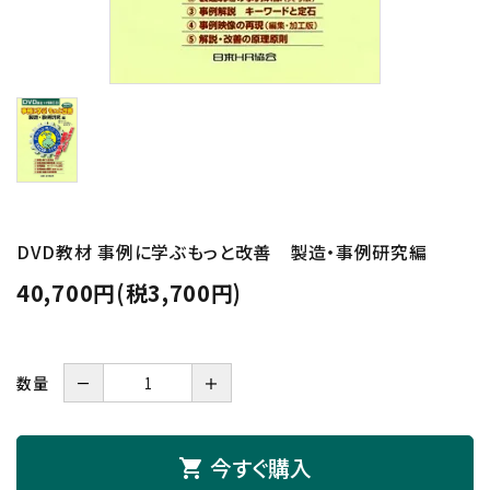
DVD教材 事例に学ぶもっと改善 製造・事例研究編
40,700円(税3,700円)
数量
－
＋
今すぐ購入
shopping_cart