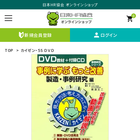
日本HR協会 オンラインショップ
0
shopping_cart
person
新規会員登録
ログイン
TOP
>
カイゼン・５S ＤＶＤ