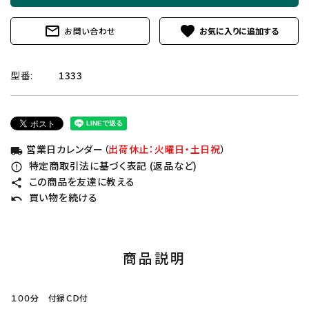
mail_outline
favorite
お問い合わせ
型番:
1333
営業日カレンダー（
出荷休止：火曜日・土日祝
）
local_shipping
特定商取引法に基づく表記 (返品など)
error_outline
この商品を友達に教える
share
買い物を続ける
undo
商品説明
１００分 付録ＣＤ付