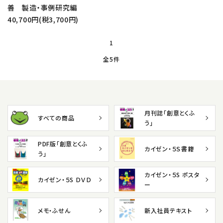
善 製造・事例研究編
40,700円(税3,700円)
1
全5件
月刊誌「創意とくふ
すべての商品
う」
PDF版「創意とくふ
カイゼン・５Ｓ書籍
う」
カイゼン・５S ポスタ
カイゼン・５S ＤＶＤ
ー
メモ・ふせん
新入社員テキスト