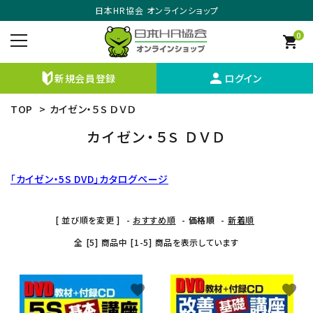
日本HR協会 オンラインショップ
0
shopping_cart
person
新規会員登録
ログイン
TOP
>
カイゼン・５S ＤＶＤ
カイゼン・５S ＤＶＤ
「カイゼン・5S DVD」カタログページ
[ 並び順を変更 ]
-
おすすめ順
-
価格順
-
新着順
全 [5] 商品中 [1-5] 商品を表示しています
favorite
favorite