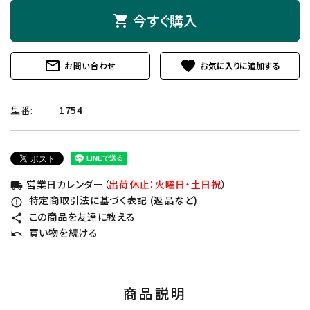
今すぐ購入
shopping_cart
mail_outline
favorite
お問い合わせ
型番:
1754
営業日カレンダー（
出荷休止：火曜日・土日祝
）
local_shipping
特定商取引法に基づく表記 (返品など)
error_outline
この商品を友達に教える
share
買い物を続ける
undo
商品説明