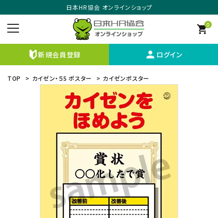
日本HR協会 オンラインショップ
0
shopping_cart
person
新規会員登録
ログイン
TOP
>
カイゼン・５S ポスター
>
カイゼンポスター