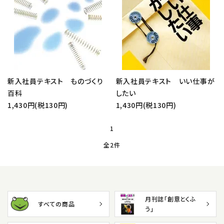
close
新入社員テキスト ものづくり
新入社員テキスト いい仕事が
百科
したい
キーワード
1,430円(税130円)
1,430円(税130円)
1
カテゴリー
全2件
検索する
月刊誌「創意とくふ
すべての商品
う」