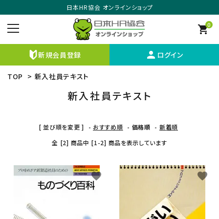
日本HR協会 オンラインショップ
0
shopping_cart
person
新規会員登録
ログイン
TOP
>
新入社員テキスト
新入社員テキスト
[ 並び順を変更 ]
-
おすすめ順
-
価格順
-
新着順
全 [2] 商品中 [1-2] 商品を表示しています
favorite
favorite