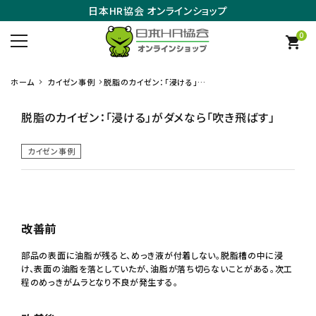
日本HR協会 オンラインショップ
0
shopping_cart
ホーム
カイゼン事例
脱脂のカイゼン：「浸ける」が
ダメなら「吹き飛ばす」
脱脂のカイゼン：「浸ける」がダメなら「吹き飛ばす」
カイゼン事例
改善前
部品の表面に油脂が残ると、めっき液が付着しない。脱脂槽の中に浸
け、表面の油脂を落としていたが、油脂が落ち切らないことがある。次工
程のめっきがムラとなり不良が発生する。