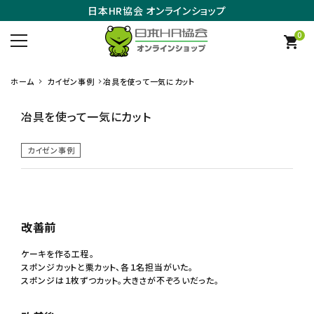
日本HR協会 オンラインショップ
0
shopping_cart
ホーム
カイゼン事例
冶具を使って一気にカット
冶具を使って一気にカット
カイゼン事例
改善前
ケーキを作る工程。
スポンジカットと栗カット、各１名担当がいた。
スポンジは１枚ずつカット。大きさが不ぞろいだった。