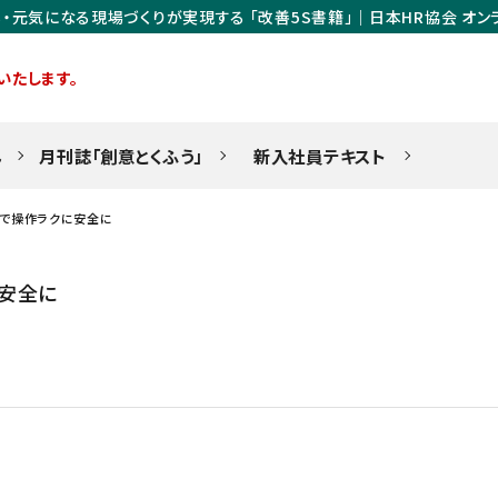
・元気になる現場づくりが実現する 「改善5S書籍」｜日本HR協会 オン
いたします。
ん
月刊誌「創意とくふう」
新入社員テキスト
ンで操作ラクに安全に
安全に